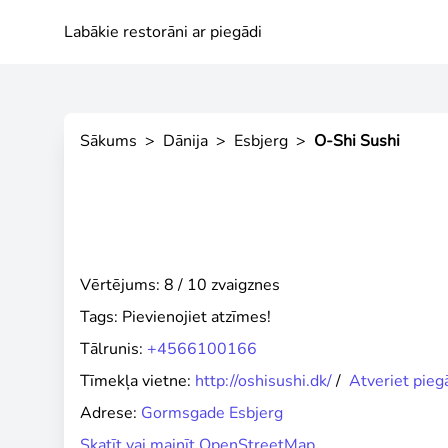
Labākie restorāni ar piegādi
Sākums
>
Dānija
>
Esbjerg
>
O-Shi Sushi
Vērtējums: 8 / 10 zvaigznes
Tags:
Pievienojiet atzīmes!
Tālrunis:
+4566100166
Tīmekļa vietne:
http://oshisushi.dk/
/
Atveriet pieg
Adrese:
Gormsgade Esbjerg
Skatīt vai mainīt OpenStreetMap