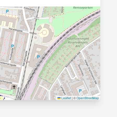
Leaflet
|
©
OpenStreetMap