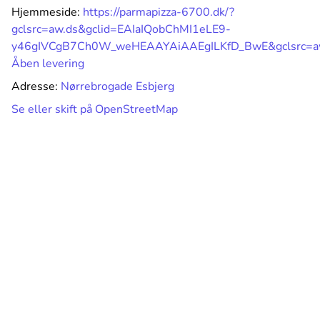
Hjemmeside:
https://parmapizza-6700.dk/?
gclsrc=aw.ds&gclid=EAIaIQobChMI1eLE9-
y46gIVCgB7Ch0W_weHEAAYAiAAEgILKfD_BwE&gclsrc=a
Åben levering
Adresse:
Nørrebrogade Esbjerg
Se eller skift på OpenStreetMap