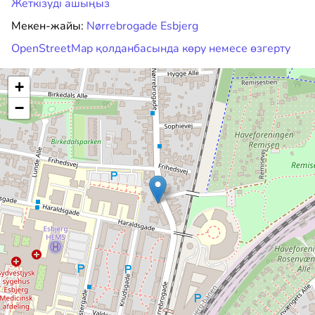
Жеткізуді ашыңыз
Мекен-жайы:
Nørrebrogade Esbjerg
OpenStreetMap қолданбасында көру немесе өзгерту
+
−