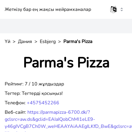
Жеткізу бар ең жақсы мейрамханалар
Үй
>
Дания
>
Esbjerg
>
Parma's Pizza
Parma's Pizza
Рейтинг: 7 / 10 жұлдыздар
Тегтер:
Тегтерді қосыңыз!
Телефон:
+4575452266
Веб-сайт:
https://parmapizza-6700.dk/?
gclsrc=aw.ds&gclid=EAIaIQobChMI1eLE9-
y46gIVCgB7Ch0W_weHEAAYAiAAEgILKfD_BwE&gclsrc=a