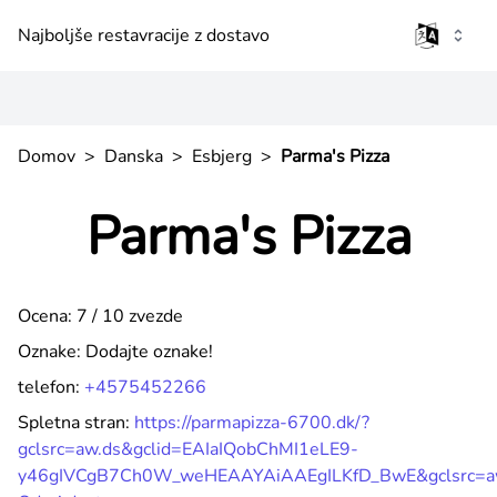
Najboljše restavracije z dostavo
Domov
>
Danska
>
Esbjerg
>
Parma's Pizza
Parma's Pizza
Ocena: 7 / 10 zvezde
Oznake:
Dodajte oznake!
telefon:
+4575452266
Spletna stran:
https://parmapizza-6700.dk/?
gclsrc=aw.ds&gclid=EAIaIQobChMI1eLE9-
y46gIVCgB7Ch0W_weHEAAYAiAAEgILKfD_BwE&gclsrc=a