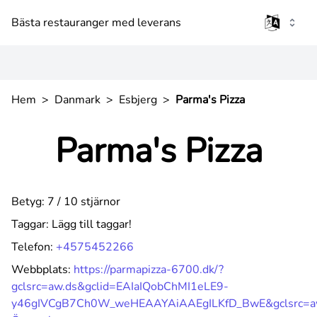
Bästa restauranger med leverans
Hem
>
Danmark
>
Esbjerg
>
Parma's Pizza
Parma's Pizza
Betyg: 7 / 10 stjärnor
Taggar:
Lägg till taggar!
Telefon:
+4575452266
Webbplats:
https://parmapizza-6700.dk/?
gclsrc=aw.ds&gclid=EAIaIQobChMI1eLE9-
y46gIVCgB7Ch0W_weHEAAYAiAAEgILKfD_BwE&gclsrc=a