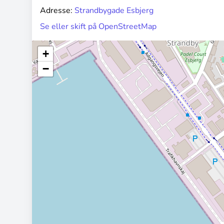
Adresse:
Strandbygade Esbjerg
Se eller skift på OpenStreetMap
+
−