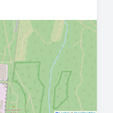
Leaflet
|
©
OpenStreetMap