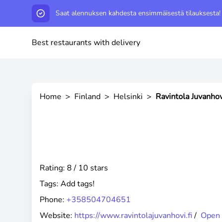
Saat alennuksen kahdesta ensimmäisestä tilauksesta!
Best restaurants with delivery
Home
>
Finland
>
Helsinki
>
Ravintola Juvanhov
Rating: 8 / 10 stars
Tags:
Add tags!
Phone:
+358504704651
Website:
https://www.ravintolajuvanhovi.fi
/
Open 