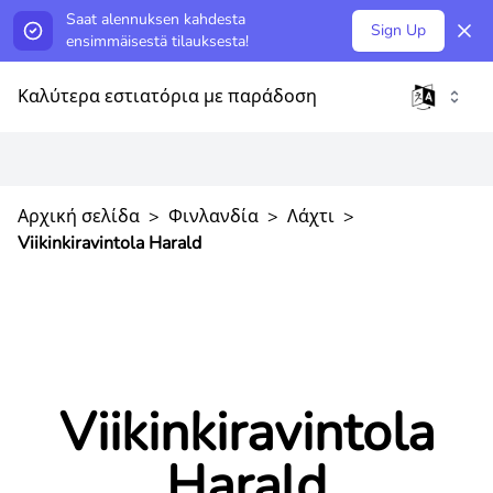
Saat alennuksen kahdesta
Sign Up
ensimmäisestä tilauksesta!
Καλύτερα εστιατόρια με παράδοση
Αρχική σελίδα
>
Φινλανδία
>
Λάχτι
>
Viikinkiravintola Harald
Viikinkiravintola
Harald