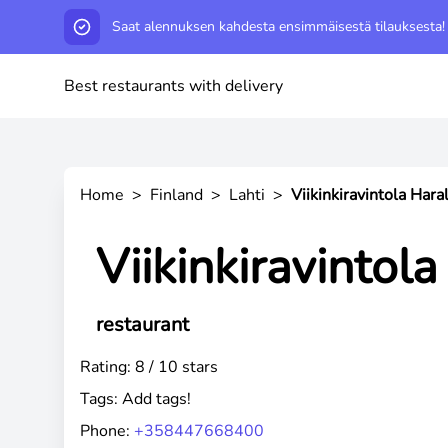
Saat alennuksen kahdesta ensimmäisestä tilauksesta!
Best restaurants with delivery
Home
>
Finland
>
Lahti
>
Viikinkiravintola Hara
Viikinkiravintol
restaurant
Rating: 8 / 10 stars
Tags:
Add tags!
Phone:
+358447668400