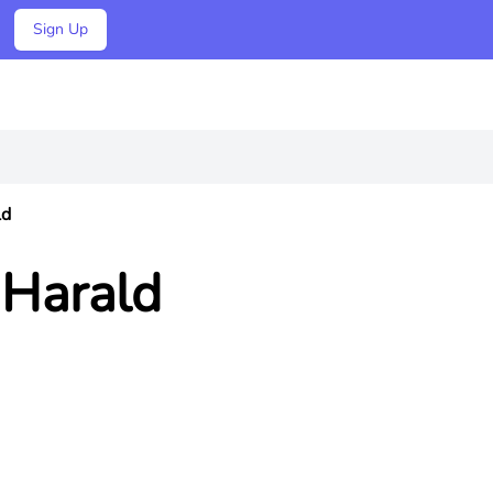
Sign Up
ld
a Harald