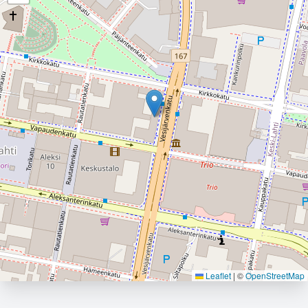
Leaflet
|
©
OpenStreetMap