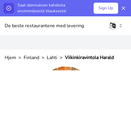
Saat alennuksen kahdesta
Sign Up
ensimmäisestä tilauksesta!
De beste restaurantene med levering
Hjem
>
Finland
>
Lahti
>
Viikinkiravintola Harald