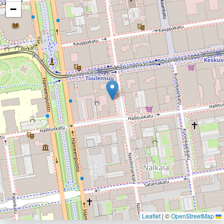
−
|
©
OpenStreetMap
Leaflet