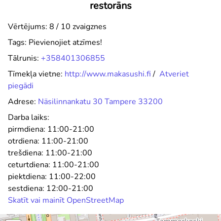
restorāns
Vērtējums: 8 / 10 zvaigznes
Tags:
Pievienojiet atzīmes!
Tālrunis:
+358401306855
Tīmekļa vietne:
http://www.makasushi.fi
/
Atveriet
piegādi
Adrese:
Näsilinnankatu 30 Tampere 33200
Darba laiks:
pirmdiena:
11:00-21:00
otrdiena:
11:00-21:00
trešdiena:
11:00-21:00
ceturtdiena:
11:00-21:00
piektdiena:
11:00-22:00
sestdiena:
12:00-21:00
Skatīt vai mainīt OpenStreetMap