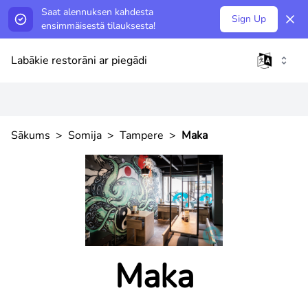
Saat alennuksen kahdesta
Sign Up
ensimmäisestä tilauksesta!
Labākie restorāni ar piegādi
Sākums
>
Somija
>
Tampere
>
Maka
Maka