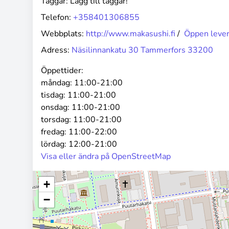
Taggar:
Lägg till taggar!
Telefon:
+358401306855
Webbplats:
http://www.makasushi.fi
/
Öppen leve
Adress:
Näsilinnankatu 30 Tammerfors 33200
Öppettider:
måndag:
11:00-21:00
tisdag:
11:00-21:00
onsdag:
11:00-21:00
torsdag:
11:00-21:00
fredag:
11:00-22:00
lördag:
12:00-21:00
Visa eller ändra på OpenStreetMap
+
−