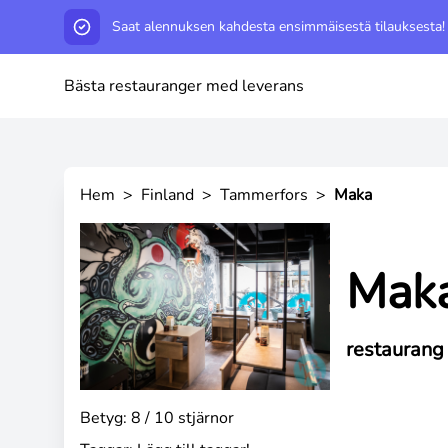
Saat alennuksen kahdesta ensimmäisestä tilauksesta!
Bästa restauranger med leverans
Hem
>
Finland
>
Tammerfors
>
Maka
Mak
restaurang
Betyg: 8 / 10 stjärnor