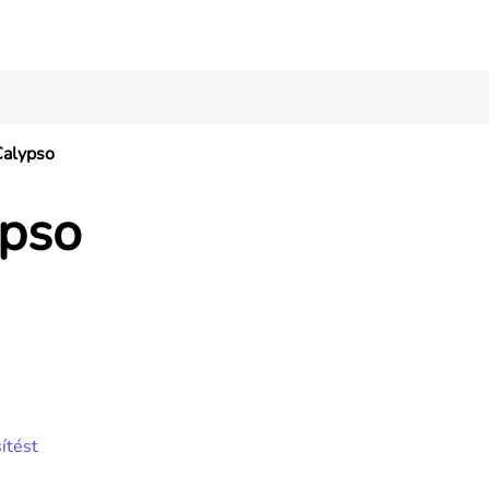
Calypso
ypso
ítést