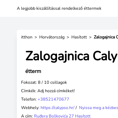
A legjobb kiszállítással rendelkező éttermek
itthon
>
Horvátország
>
Hasított
>
Zalogajnica 
Zalogajnica Cal
étterm
Fokozat: 8 / 10 csillagok
Címkék:
Adj hozzá címkéket!
Telefon:
+38521470677
Webhely:
https://calypso.hr/
/
Nyissa meg a kézbes
A cím:
Ruđera Boškovića 27 Hasított