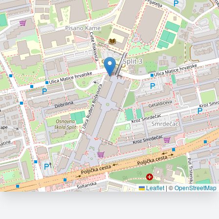
Leaflet
|
©
OpenStreetMap