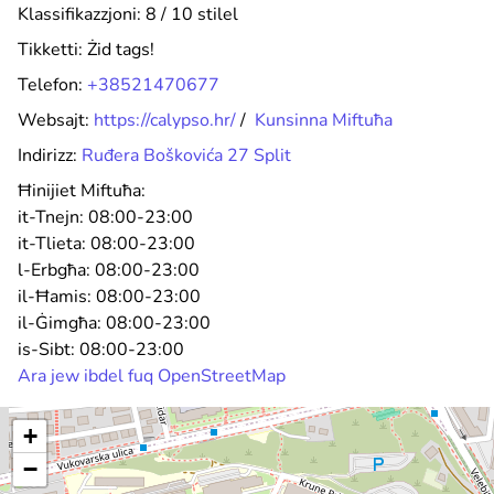
Klassifikazzjoni: 8 / 10 stilel
Tikketti:
Żid tags!
Telefon:
+38521470677
Websajt:
https://calypso.hr/
/
Kunsinna Miftuħa
Indirizz:
Ruđera Boškovića 27 Split
Ħinijiet Miftuħa:
it-Tnejn:
08:00-23:00
it-Tlieta:
08:00-23:00
l-Erbgħa:
08:00-23:00
il-Ħamis:
08:00-23:00
il-Ġimgħa:
08:00-23:00
is-Sibt:
08:00-23:00
Ara jew ibdel fuq OpenStreetMap
+
−