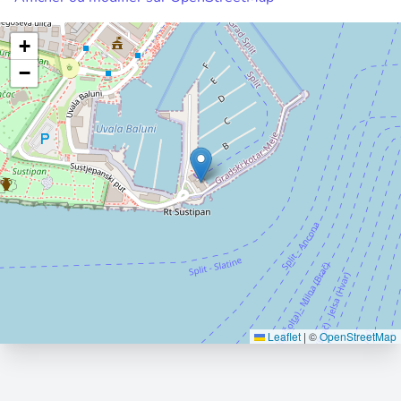
+
−
Leaflet
|
©
OpenStreetMap