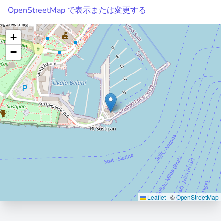
OpenStreetMap で表示または変更する
+
−
Leaflet
|
©
OpenStreetMap