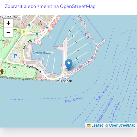
Zobraziť alebo zmeniť na OpenStreetMap
+
−
Leaflet
|
©
OpenStreetMap