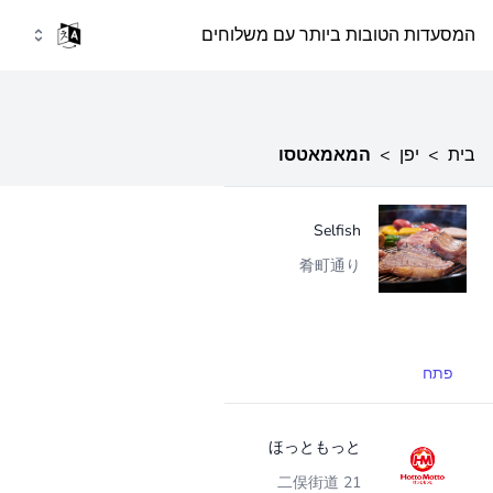
המסעדות הטובות ביותר עם משלוחים
בית
>
יפן
>
המאמאטסו
Selfish
肴町通り
פתח
ほっともっと
二俣街道 21