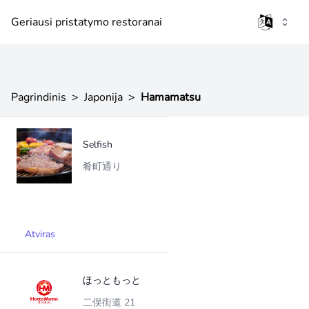
Geriausi pristatymo restoranai
Pagrindinis
>
Japonija
>
Hamamatsu
Selfish
肴町通り
Atviras
ほっともっと
二俣街道 21