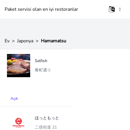
Paket servisi olan en iyi restoranlar
Ev
>
Japonya
>
Hamamatsu
Selfish
肴町通り
Açık
ほっともっと
二俣街道 21