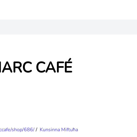
MARC CAFÉ
ccafe/shop/686/
/
Kunsinna Miftuħa