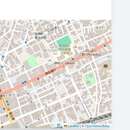
Leaflet
|
©
OpenStreetMap