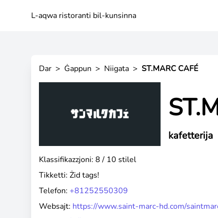
L-aqwa ristoranti bil-kunsinna
Dar
>
Ġappun
>
Niigata
>
ST.MARC CAFÉ
ST.
kafetterija
Klassifikazzjoni: 8 / 10 stilel
Tikketti:
Żid tags!
Telefon:
+81252550309
Websajt:
https://www.saint-marc-hd.com/saintmar