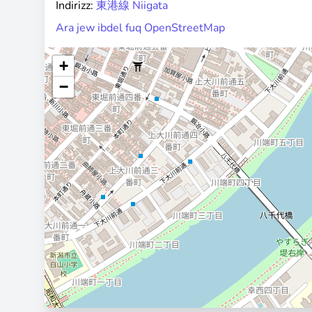
Indirizz:
東港線 Niigata
Ara jew ibdel fuq OpenStreetMap
+
−