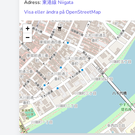
Adress:
東港線 Niigata
Visa eller ändra på OpenStreetMap
+
−