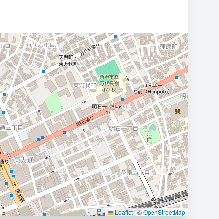
Leaflet
|
©
OpenStreetMap