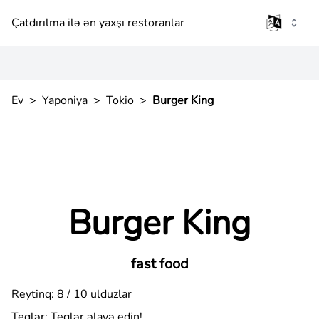
Çatdırılma ilə ən yaxşı restoranlar
Ev
>
Yaponiya
>
Tokio
>
Burger King
Burger King
fast food
Reytinq: 8 / 10 ulduzlar
Teqlər:
Teqlər əlavə edin!