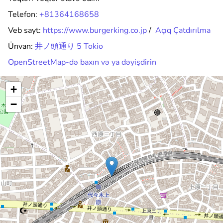
Telefon:
+81364168658
Veb sayt:
https://www.burgerking.co.jp
/
Açıq Çatdırılma
Ünvan:
井ノ頭通り 5 Tokio
OpenStreetMap-də baxın və ya dəyişdirin
+
−