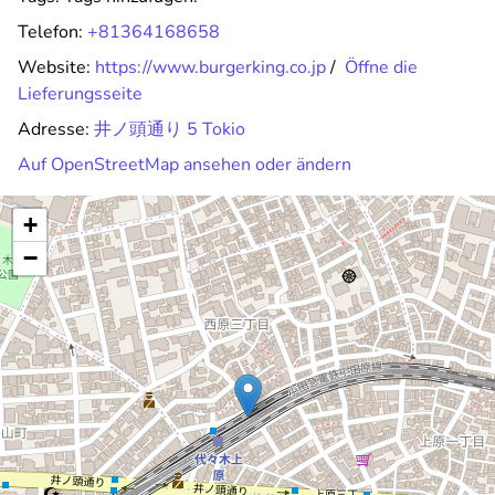
Telefon:
+81364168658
Website:
https://www.burgerking.co.jp
/
Öffne die
Lieferungsseite
Adresse:
井ノ頭通り 5 Tokio
Auf OpenStreetMap ansehen oder ändern
+
−