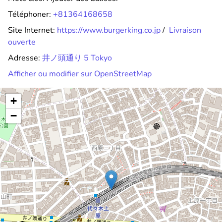
Téléphoner:
+81364168658
Site Internet:
https://www.burgerking.co.jp
/
Livraison
ouverte
Adresse:
井ノ頭通り 5 Tokyo
Afficher ou modifier sur OpenStreetMap
+
−