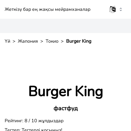
Жеткізу бар ең жақсы мейрамханалар
Үй
>
Жапония
>
Токио
>
Burger King
Burger King
фастфуд
Рейтинг: 8 / 10 жұлдыздар
Тегтер:
Тегтерді қосыңыз!