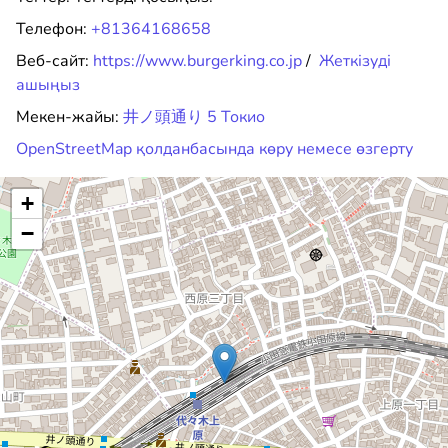
Телефон:
+81364168658
Веб-сайт:
https://www.burgerking.co.jp
/
Жеткізуді
ашыңыз
Мекен-жайы:
井ノ頭通り 5 Токио
OpenStreetMap қолданбасында көру немесе өзгерту
+
−