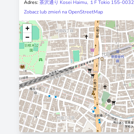
Adres:
茶沢通り Kosei Haimu, １F Tokio 155-0032
Zobacz lub zmień na OpenStreetMap
+
−