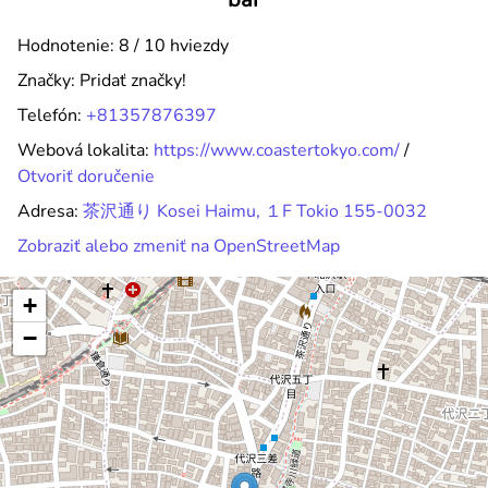
Hodnotenie: 8 / 10 hviezdy
Značky:
Pridať značky!
Telefón:
+81357876397
Webová lokalita:
https://www.coastertokyo.com/
/
Otvoriť doručenie
Adresa:
茶沢通り Kosei Haimu, １F Tokio 155-0032
Zobraziť alebo zmeniť na OpenStreetMap
+
−