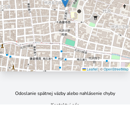
Leaflet
|
©
OpenStreetMap
Odoslanie spätnej väzby alebo nahlásenie chyby
Kontaktuj nás
©
OpenStreetMap
.
Všetky práva patria ich príslušným
vlastníkom. Ak sa domnievate, že materiál chránený
autorskými právami bol nevhodne pridaný na našu webovú