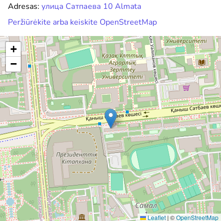
Adresas:
улица Сатпаева 10 Almata
Peržiūrėkite arba keiskite OpenStreetMap
+
−
Leaflet
|
©
OpenStreetMap