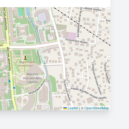
Leaflet
|
©
OpenStreetMap