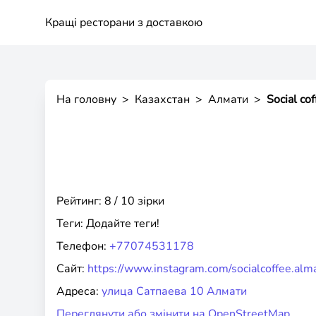
Кращі ресторани з доставкою
На головну
>
Казахстан
>
Алмати
>
Social cof
Рейтинг: 8 / 10 зірки
Теги:
Додайте теги!
Телефон:
+77074531178
Сайт:
https://www.instagram.com/socialcoffee.alm
Адреса:
улица Сатпаева 10 Алмати
Переглянути або змінити на OpenStreetMap