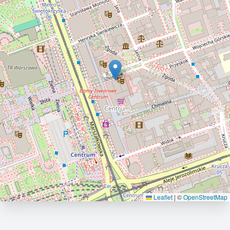
Leaflet
|
©
OpenStreetMap