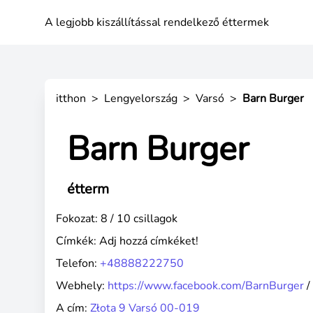
A legjobb kiszállítással rendelkező éttermek
itthon
>
Lengyelország
>
Varsó
>
Barn Burger
Barn Burger
étterm
Fokozat: 8 / 10 csillagok
Címkék:
Adj hozzá címkéket!
Telefon:
+48888222750
Webhely:
https://www.facebook.com/BarnBurger
A cím:
Złota 9 Varsó 00-019