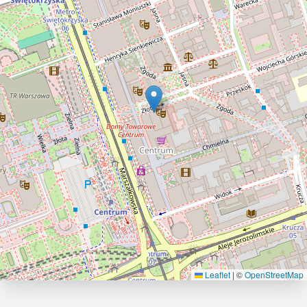
Leaflet
|
©
OpenStreetMap