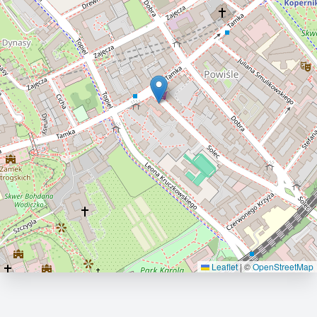
Leaflet
|
©
OpenStreetMap