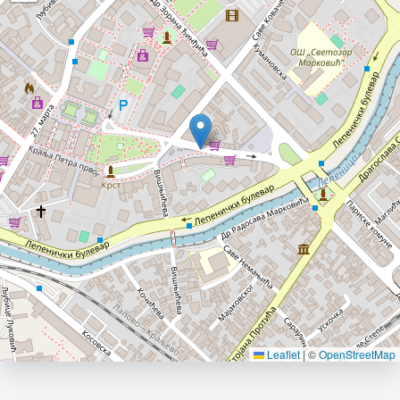
Leaflet
|
©
OpenStreetMap