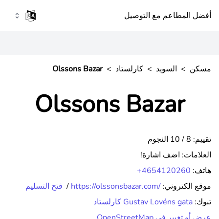
أفضل المطاعم مع التوصيل
مسكن
>
السويد
>
كارلستاد
>
Olssons Bazar
Olssons Bazar
تقييم: 8 / 10 النجوم
العلامات:
اضف اشارة!
هاتف:
+4654120260
موقع الكتروني:
https://olssonsbazar.com/
/
فتح التسليم
تبوك:
Gustav Lovéns gata كارلستاد
عرض أو تغيير في OpenStreetMap