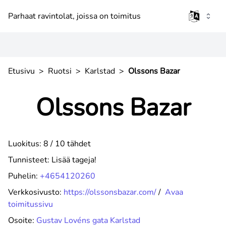
Parhaat ravintolat, joissa on toimitus
Etusivu
>
Ruotsi
>
Karlstad
>
Olssons Bazar
Olssons Bazar
Luokitus: 8 / 10 tähdet
Tunnisteet:
Lisää tageja!
Puhelin:
+4654120260
Verkkosivusto:
https://olssonsbazar.com/
/
Avaa
toimitussivu
Osoite:
Gustav Lovéns gata Karlstad