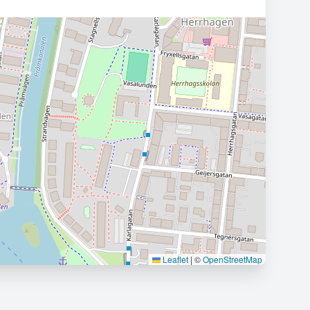
Leaflet
|
©
OpenStreetMap