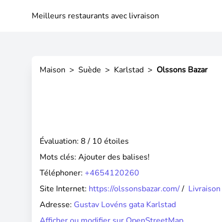
Meilleurs restaurants avec livraison
Maison
>
Suède
>
Karlstad
>
Olssons Bazar
Évaluation: 8 / 10 étoiles
Mots clés:
Ajouter des balises!
Téléphoner:
+4654120260
Site Internet:
https://olssonsbazar.com/
/
Livraison
Adresse:
Gustav Lovéns gata Karlstad
Afficher ou modifier sur OpenStreetMap