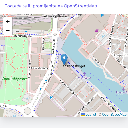
Pogledajte ili promijenite na OpenStreetMap
+
−
Leaflet
|
©
OpenStreetMap