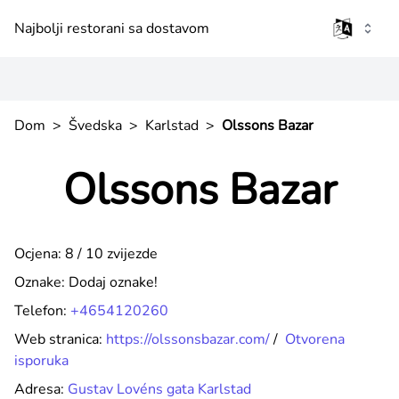
Najbolji restorani sa dostavom
Dom
>
Švedska
>
Karlstad
>
Olssons Bazar
Olssons Bazar
Ocjena: 8 / 10 zvijezde
Oznake:
Dodaj oznake!
Telefon:
+4654120260
Web stranica:
https://olssonsbazar.com/
/
Otvorena
isporuka
Adresa:
Gustav Lovéns gata Karlstad