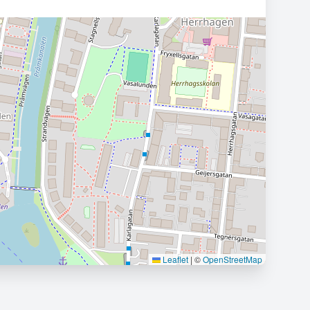
Leaflet
|
©
OpenStreetMap