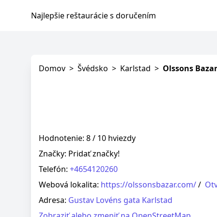
Najlepšie reštaurácie s doručením
Domov
>
Švédsko
>
Karlstad
>
Olssons Baza
Hodnotenie: 8 / 10 hviezdy
Značky:
Pridať značky!
Telefón:
+4654120260
Webová lokalita:
https://olssonsbazar.com/
/
Otv
Adresa:
Gustav Lovéns gata Karlstad
Zobraziť alebo zmeniť na OpenStreetMap