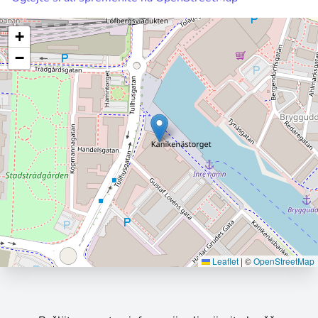
+
−
Leaflet
|
©
OpenStreetMap