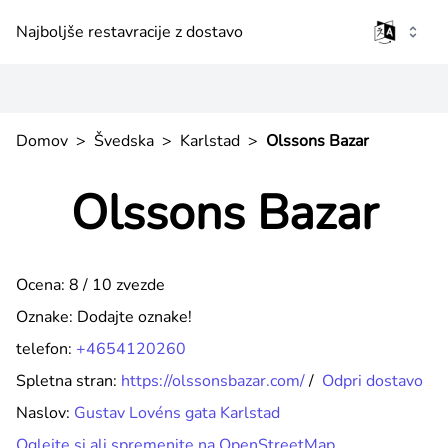
Najboljše restavracije z dostavo
Domov
>
Švedska
>
Karlstad
>
Olssons Bazar
Olssons Bazar
Ocena: 8 / 10 zvezde
Oznake:
Dodajte oznake!
telefon:
+4654120260
Spletna stran:
https://olssonsbazar.com/
/
Odpri dostavo
Naslov:
Gustav Lovéns gata Karlstad
Oglejte si ali spremenite na OpenStreetMap