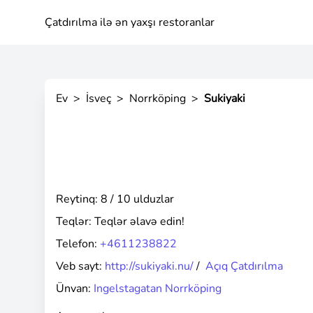
Çatdırılma ilə ən yaxşı restoranlar
Ev
>
İsveç
>
Norrköping
>
Sukiyaki
Reytinq: 8 / 10 ulduzlar
Teqlər:
Teqlər əlavə edin!
Telefon:
+4611238822
Veb sayt:
http://sukiyaki.nu/
/
Açıq Çatdırılma
Ünvan:
Ingelstagatan Norrköping