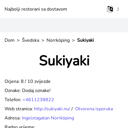
Najbolji restorani sa dostavom
Dom
>
Švedska
>
Norrköping
>
Sukiyaki
Sukiyaki
Ocjena: 8 / 10 zvijezde
Oznake:
Dodaj oznake!
Telefon:
+4611238822
Web stranica:
http://sukiyaki.nu/
/
Otvorena isporuka
Adresa:
Ingelstagatan Norrköping
Radno vrijeme: