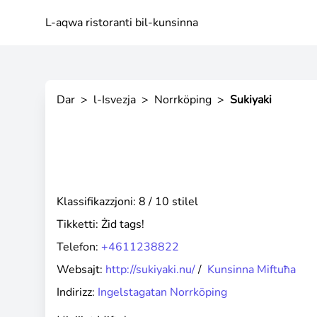
L-aqwa ristoranti bil-kunsinna
Dar
>
l-Isvezja
>
Norrköping
>
Sukiyaki
Klassifikazzjoni: 8 / 10 stilel
Tikketti:
Żid tags!
Telefon:
+4611238822
Websajt:
http://sukiyaki.nu/
/
Kunsinna Miftuħa
Indirizz:
Ingelstagatan Norrköping