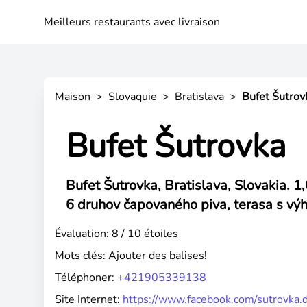
Meilleurs restaurants avec livraison
Maison
>
Slovaquie
>
Bratislava
>
Bufet Šutrov
Bufet Šutrovka
Bufet Šutrovka, Bratislava, Slovakia. 1
6 druhov čapovaného piva, terasa s výh
Évaluation: 8 / 10 étoiles
Mots clés:
Ajouter des balises!
Téléphoner:
+421905339138
Site Internet:
https://www.facebook.com/sutrovka.d