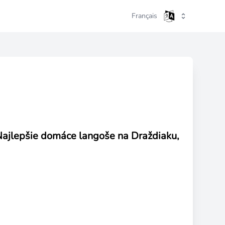
Français
. Najlepšie domáce langoše na Draždiaku,