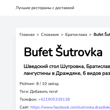
Лучшие рестораны с доставкой
Главная
>
Словакия
>
Братислава
>
Bufet Šu
Bufet Šutrovka
Шведский стол Шутровка, Братислава
лангустины в Драждяке, 6 видов разл
Рейтинг: 8 / 10 звёзд
Теги:
Добавить теги!
Телефон:
+421905339138
Сайт:
https://www.facebook.com/sutrovka.drazdiak