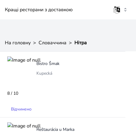
Кращі ресторани з доставкою
На головну
>
Словаччина
>
Нітра
Bistro Šmak
Kupecká
8 / 10
Відчинено
Reštaurácia u Marka