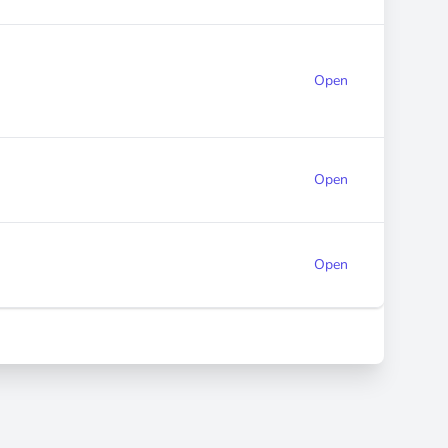
Open
Open
Open