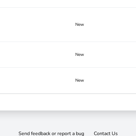
New
New
New
Send feedback or report a bug
Contact Us