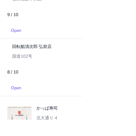
9 / 10
Open
回転鮨清次郎 弘前店
国道102号
8 / 10
Open
かっぱ寿司
北大通り 4