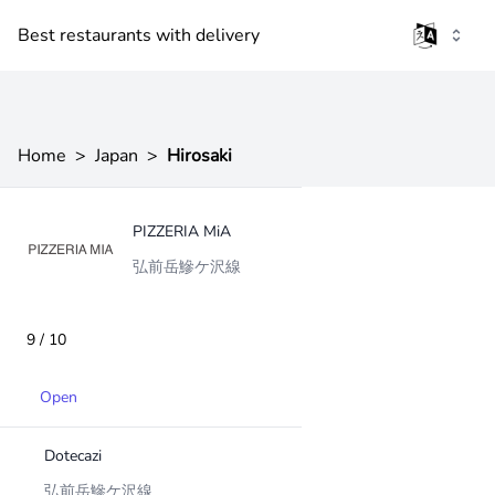
Best restaurants with delivery
Home
>
Japan
>
Hirosaki
PIZZERIA MiA
弘前岳鰺ケ沢線
9 / 10
Open
Dotecazi
弘前岳鰺ケ沢線